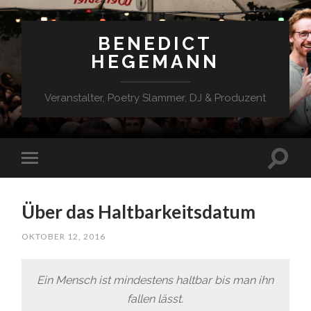
BENEDICT
HEGEMANN
Veranstalter, Poetry Slammer, DJ & Produzent
Über das Haltbarkeitsdatum
OKTOBER 12, 2016
Ein Mensch ist mindestens haltbar bis man ihn
fallen lässt.