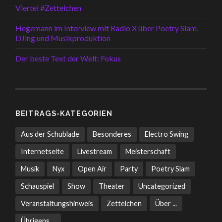
Viertel #Zettelchen
Hegemann im Interview mit Radio X über Poetry Slam,
DJing und Musikproduktion
Der beste Text der Welt: Fokus
BEITRAGS-KATEGORIEN
Aus der Schublade
Besonderes
Electro Swing
Internetseite
Livestream
Meisterschaft
Musik
Nyx
Open Air
Party
Poetry Slam
Schauspiel
Show
Theater
Uncategorized
Veranstaltungshinweis
Zettelchen
Über ...
Übrigens ...