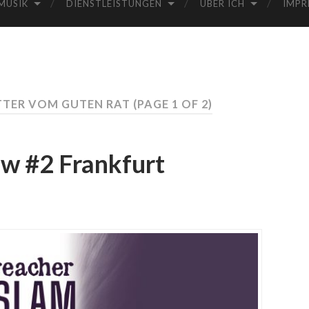
MUSIK
DIENSTLEISTUNGEN
ÜBER ICH
IMPR
UTTER VOM GUTEN RAT
(PAGE 1 OF 2)
w #2 Frankfurt