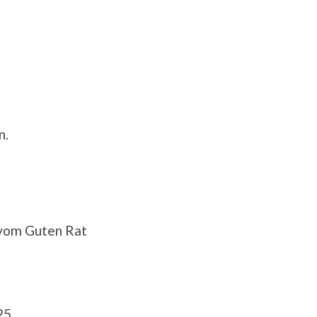
n.
 vom Guten Rat
25