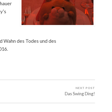
dhauer
y’s
nd Wahn des Todes und des
016.
NEXT POST
Das Swing Ding!