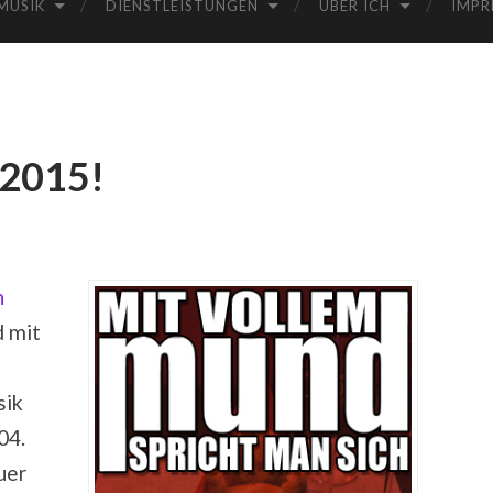
MUSIK
DIENSTLEISTUNGEN
ÜBER ICH
IMPR
 2015!
h
 mit
sik
04.
uer