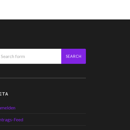
ETA
nmelden
ntrags-Feed