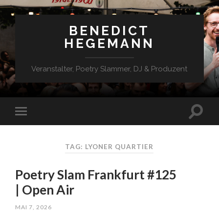
BENEDICT
HEGEMANN
Veranstalter, Poetry Slammer, DJ & Produzent
TAG: LYONER QUARTIER
Poetry Slam Frankfurt #125
| Open Air
MAI 7, 2026