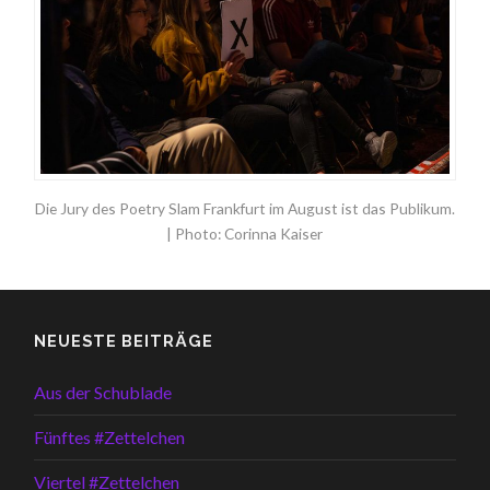
Die Jury des Poetry Slam Frankfurt im August ist das Publikum.
| Photo: Corinna Kaiser
NEUESTE BEITRÄGE
Aus der Schublade
Fünftes #Zettelchen
Viertel #Zettelchen