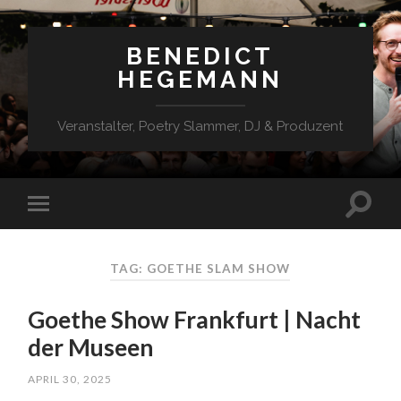
BENEDICT
HEGEMANN
Veranstalter, Poetry Slammer, DJ & Produzent
TAG: GOETHE SLAM SHOW
Goethe Show Frankfurt | Nacht
der Museen
APRIL 30, 2025