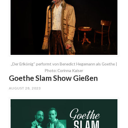
„Der Erlkönig“ performt von Benedict Hegemann als Goethe |
Photo: Corinna Kaiser
Goethe Slam Show Gießen
AUGUST 28, 2023