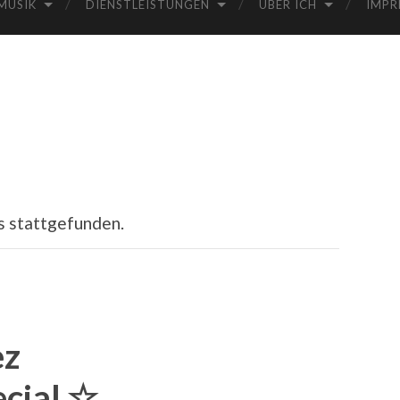
MUSIK
DIENSTLEISTUNGEN
ÜBER ICH
IMPR
s stattgefunden.
ez
cial ☆