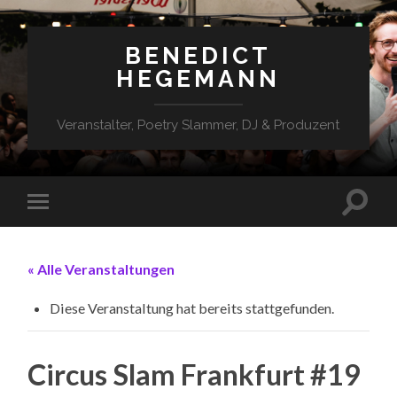
BENEDICT
HEGEMANN
Veranstalter, Poetry Slammer, DJ & Produzent
« Alle Veranstaltungen
Diese Veranstaltung hat bereits stattgefunden.
Circus Slam Frankfurt #19