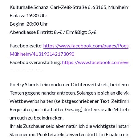
Kulturhalle Schanz, Carl-Zeiß-Straße 6, 63165, Mühlheim am
Einlass: 19:30 Uhr
Beginn: 20:00 Uhr
Abendkasse Eintritt: 8,-€ / Ermäßigt: 5,-€
Facebookseite:
https://www.facebook.com/pages/Poetry-S
Mühlheim/413193142173090
Facebookveranstaltung:
https://www.facebook.com/event
– – – – – – – – – –
Poetry Slam ist ein moderner Dichterwettstreit, bei dem die 
Texten gegeneinander antreten. Solange sie sich an die vier R
Wettbewerbs halten (selbstgeschriebener Text, Zeitlimit von
Requisiten, nur zitathafter Gesang) dürfen sie alle Mittel der 
um euch zu beeindrucken.
Ihr als Zuschauer seid aber natürlich die wichtigste Instanz, we
Slammer mit Punktetafeln bewerten dürft. Im Finale treten di