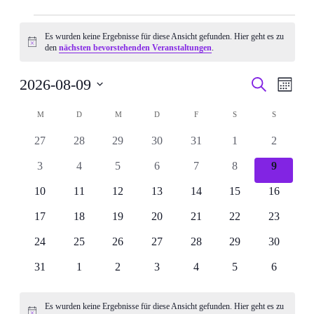
Veranstaltungen
Es wurden keine Ergebnisse für diese Ansicht gefunden. Hier geht es zu
Hinweis
den
nächsten bevorstehenden Veranstaltungen
.
Veranstal
Veran
2026-08-09
Suche
Monat
Ansic
Suche
Datum
Navig
Kalender
wählen.
M
MONTAG
D
DIENSTAG
M
MITTWOCH
D
DONNERSTAG
F
FREITAG
S
SAMSTAG
S
SONNTAG
und
von
Ansichten
0
0
0
0
0
0
0
27
28
29
30
31
1
2
Veranstaltungen
Navigati
Veranstaltungen
Veranstaltungen
Veranstaltungen
Veranstaltungen
Veranstaltungen
Veranstaltungen
Veranstal
0
0
0
0
0
0
0
3
4
5
6
7
8
9
Veranstaltungen
Veranstaltungen
Veranstaltungen
Veranstaltungen
Veranstaltungen
Veranstaltungen
Veransta
0
0
0
0
0
0
0
10
11
12
13
14
15
16
Veranstaltungen
Veranstaltungen
Veranstaltungen
Veranstaltungen
Veranstaltungen
Veranstaltungen
Veranstal
0
0
0
0
0
0
0
17
18
19
20
21
22
23
Veranstaltungen
Veranstaltungen
Veranstaltungen
Veranstaltungen
Veranstaltungen
Veranstaltungen
Veranstal
0
0
0
0
0
0
0
24
25
26
27
28
29
30
Veranstaltungen
Veranstaltungen
Veranstaltungen
Veranstaltungen
Veranstaltungen
Veranstaltungen
Veranstal
0
0
0
0
0
0
0
31
1
2
3
4
5
6
Veranstaltungen
Veranstaltungen
Veranstaltungen
Veranstaltungen
Veranstaltungen
Veranstaltungen
Veranstal
Es wurden keine Ergebnisse für diese Ansicht gefunden. Hier geht es zu