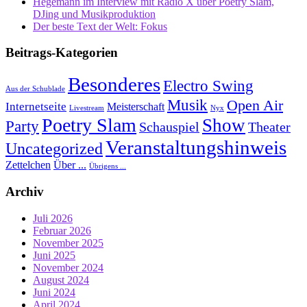
Hegemann im Interview mit Radio X über Poetry Slam,
DJing und Musikproduktion
Der beste Text der Welt: Fokus
Beitrags-Kategorien
Besonderes
Electro Swing
Aus der Schublade
Musik
Open Air
Internetseite
Meisterschaft
Livestream
Nyx
Poetry Slam
Show
Party
Schauspiel
Theater
Veranstaltungshinweis
Uncategorized
Zettelchen
Über ...
Übrigens ...
Archiv
Juli 2026
Februar 2026
November 2025
Juni 2025
November 2024
August 2024
Juni 2024
April 2024