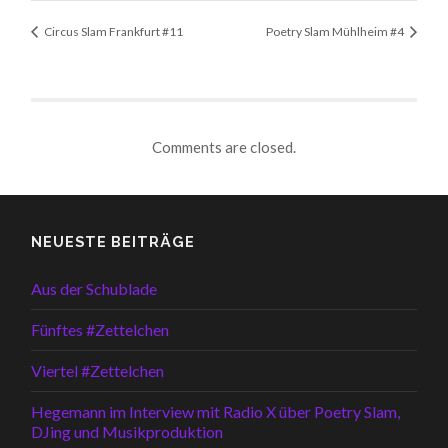
Circus Slam Frankfurt #11
Poetry Slam Mühlheim #4
Comments are closed.
NEUESTE BEITRÄGE
Aus der Schublade
Fünftes #Zettelchen
Viertel #Zettelchen
Hegemann im Interview mit Radio X über Poetry Slam,
DJing und Musikproduktion