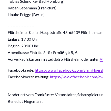
Tobias Schmolke (Bad Homburg)
Raban Lebemann (Frankfurt)
Hauke Prigge (Berlin)
– – – – – – – – – –
Flörsheimer Keller, Hauptstraße 43, 65439 Flörsheim am Ma
Einlass: 19:30 Uhr
Beginn: 20:00 Uhr
Abendkasse Eintritt: 8,-€ / Ermäßigt: 5,-€
Vorverkaufskarten im Stadtbüro Flörsheim oder unter
ADtic
Facebookseite:
https://www.facebook.com/SlamFloersheim
Facebookveranstaltung:
https://www.facebook.com/event
– – – – – – – – – –
Moderiert vom Frankfurter Veranstalter, Schauspieler und P
Benedict Hegemann​.