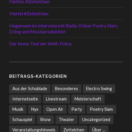
Fünftes #Zettelchen
Viertel #Zettelchen
Hegemann im Interview mit Radio X über Poetry Slam,
DJing und Musikproduktion
Der beste Text der Welt: Fokus
BEITRAGS-KATEGORIEN
Aus der Schublade
Besonderes
Electro Swing
Internetseite
Livestream
Meisterschaft
Musik
Nyx
Open Air
Party
Poetry Slam
Schauspiel
Show
Theater
Uncategorized
Veranstaltungshinweis
Zettelchen
Über ...