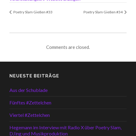
Poetry Slam Gießen #33
Poetry Slam Gießen #34
Comments are closed.
NEUESTE BEITRÄGE
Aus der Schublade
Fünftes #Zettelchen
Viertel #Zettelchen
Hegemann im Interview mit Radio X über Poetry Slam,
DJing und Musikproduktion