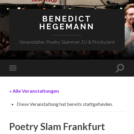
BENEDICT
HEGEMANN
Veranstalter, Poetry Slammer, DJ & Produzent
« Alle Veranstaltungen
Diese Veranstaltung hat bereits stattgefunden.
Poetry Slam Frankfurt