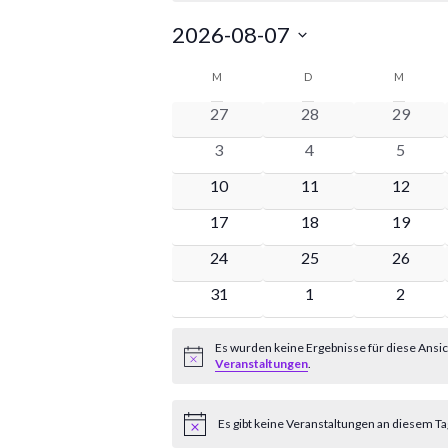
Veranstaltungen
2026-08-07
Datum
Kalender
wählen.
M
MONTAG
D
DIENSTAG
M
MITTW
0
0
0
27
28
29
von
Veranstaltungen
Veranstaltungen
Veranst
0
0
0
3
4
5
Veranstaltungen
Veranstaltungen
Veranstaltungen
Veranst
0
0
0
10
11
12
Veranstaltungen
Veranstaltungen
Veranst
0
0
0
17
18
19
Veranstaltungen
Veranstaltungen
Veranst
0
0
0
24
25
26
Veranstaltungen
Veranstaltungen
Veranst
0
0
0
31
1
2
Veranstaltungen
Veranstaltungen
Veranst
Es wurden keine Ergebnisse für diese Ansic
Hinweis
Veranstaltungen
.
Es gibt keine Veranstaltungen an diesem Ta
Hinweis