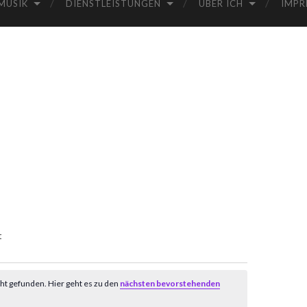
MUSIK
DIENSTLEISTUNGEN
ÜBER ICH
IMPR
t
ht gefunden. Hier geht es zu den
nächsten bevorstehenden