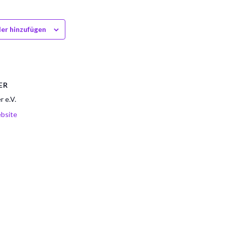
er hinzufügen
ER
r e.V.
bsite