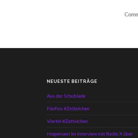
Comme
NEUESTE BEITRÄGE
Aus der Schublade
Fünftes #Zettelchen
Viertel #Zettelchen
Hegemann im Interview mit Radio X über