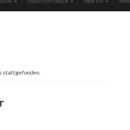
MUSIK
DIENSTLEISTUNGEN
ÜBER ICH
IMPR
s stattgefunden.
r