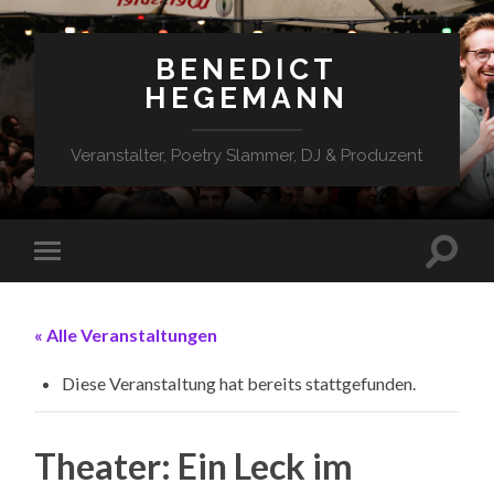
BENEDICT
HEGEMANN
Veranstalter, Poetry Slammer, DJ & Produzent
« Alle Veranstaltungen
Diese Veranstaltung hat bereits stattgefunden.
Theater: Ein Leck im