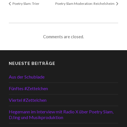
Poetry Slam: Trier
Poetry Slam Moderation: Reichelsheim
Comments are closed.
NEUESTE BEITRÄGE
Aus der Schublade
Fünftes #Zettelchen
Viertel #Zettelchen
Hegemann im Interview mit Radio X über Poetry Slam,
DJing und Musikproduktion