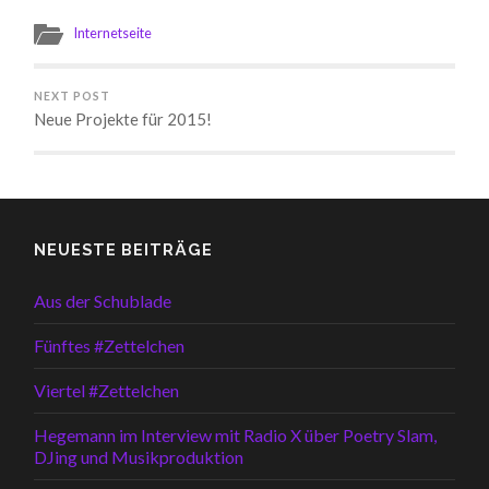
Internetseite
NEXT POST
Neue Projekte für 2015!
NEUESTE BEITRÄGE
Aus der Schublade
Fünftes #Zettelchen
Viertel #Zettelchen
Hegemann im Interview mit Radio X über Poetry Slam,
DJing und Musikproduktion