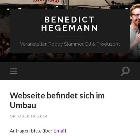
BENEDICT
HEGEMANN
Veranstalter, Poetry Slammer, DJ & Produzent
Webseite befindet sich im
Umbau
OKTOBER 19, 2014
Anfragen bitte über
Email
.