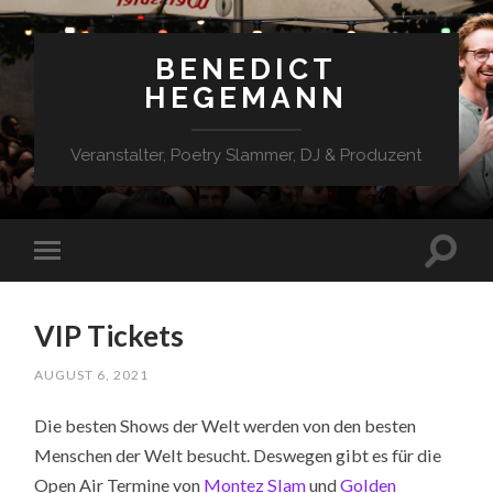
BENEDICT
HEGEMANN
Veranstalter, Poetry Slammer, DJ & Produzent
VIP Tickets
AUGUST 6, 2021
Die besten Shows der Welt werden von den besten
Menschen der Welt besucht. Deswegen gibt es für die
Open Air Termine von
Montez Slam
und
Golden