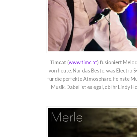
Timcat
(
www.timc.at
) fusioniert Mel
von heute. Nur das Beste, was Electro
für die perfekte Atmosphäre. Feinste Mus
Musik. Dabei ist es egal, ob ihr Lindy 