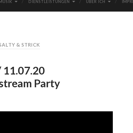
MUSIK
DIENSTLEISTUNGEN
ÜBER ICH
IMPR
SALTY & STRICK
/ 11.07.20
estream Party