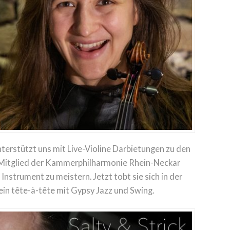
rstützt uns mit Live-Violine Darbietungen zu den
s Mitglied der Kammerphilharmonie Rhein-Neckar
 Instrument zu meistern. Jetzt tobt sie sich in der
ein tête-à-tête mit Gypsy Jazz und Swing.