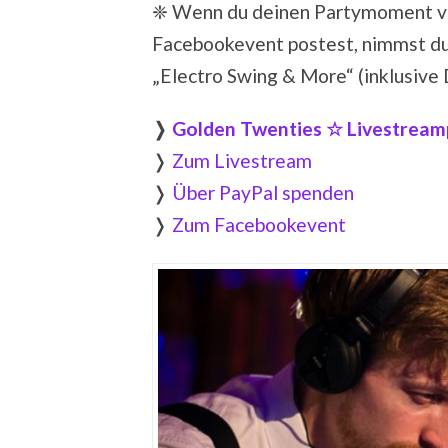
❈
Wenn du deinen Partymoment ver
Facebookevent postest, nimmst du
„Electro Swing & More“ (inklusiv
❭
Golden Twenties ☆ Livestreamp
❭
Zum Livestream
❭
Über PayPal spenden
❭
Zum Facebookevent