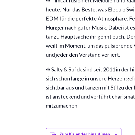
❈ Timcat fusioniert Melodien und Kl
heute. Nur das Beste, was Electro Sw
EDM für die perfekte Atmosphäre. Fein
Hunger nach guter Musik. Dabei ist es 
tanzt. Hauptsache ihr gönnt euch. Der
weilt im Moment, um das pulsierende V
und jeder den Verstand verliert.
❈ Salty & Strick sind seit 2011 in de
sich schon lange in unsere Herzen gel
sichtbar aus und tanzen mit Stil zu de
ist ansteckend und verführt charismat
mitzumachen.
Zum Kalender hinzufügen