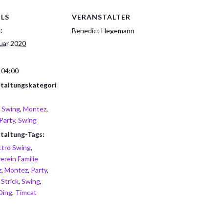
ILS
VERANSTALTER
:
Benedict Hegemann
nuar 2020
 04:00
taltungskategori
o Swing
,
Montez
,
Party
,
Swing
taltung-Tags:
ctro Swing
,
erein Familie
z
,
Montez
,
Party
,
 Strick
,
Swing
,
Ding
,
Timcat