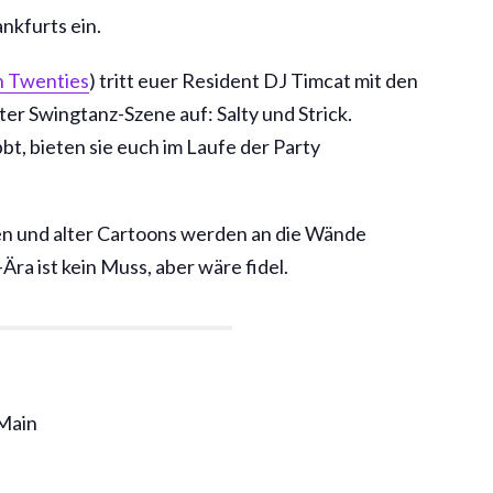
nkfurts ein.
n Twenties
) tritt euer Resident DJ Timcat mit den
er Swingtanz-Szene auf: Salty und Strick.
t, bieten sie euch im Laufe der Party
n und alter Cartoons werden an die Wände
-Ära ist kein Muss, aber wäre fidel.
 Main