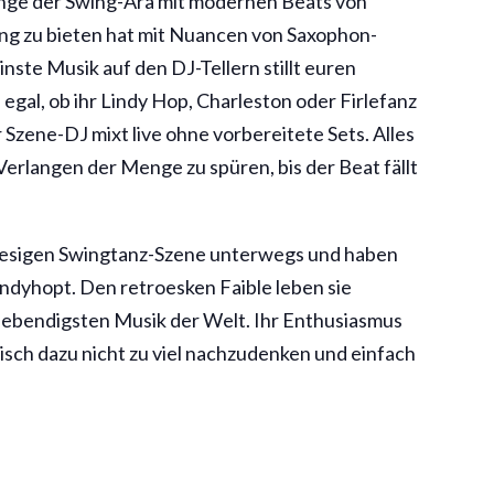
änge der Swing-Ära mit modernen Beats von
ing zu bieten hat mit Nuancen von Saxophon-
ste Musik auf den DJ-Tellern stillt euren
egal, ob ihr Lindy Hop, Charleston oder Firlefanz
 Szene-DJ mixt live ohne vorbereitete Sets. Alles
erlangen der Menge zu spüren, bis der Beat fällt
r hiesigen Swingtanz-Szene unterwegs und haben
indyhopt. Den retroesken Faible leben sie
r lebendigsten Musik der Welt. Ihr Enthusiasmus
isch dazu nicht zu viel nachzudenken und einfach