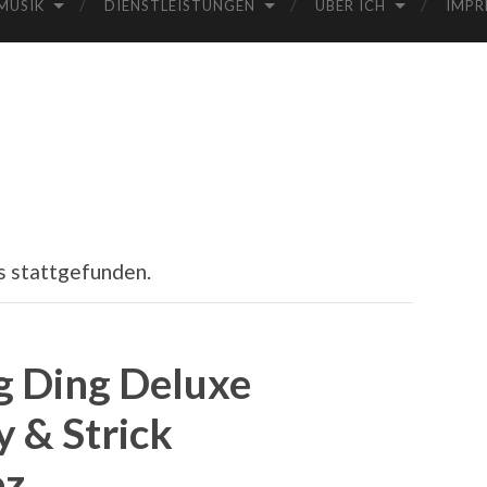
MUSIK
DIENSTLEISTUNGEN
ÜBER ICH
IMPR
s stattgefunden.
g Ding Deluxe
y & Strick
ez