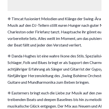
❈ Timcat fusioniert Melodien und Klänge der Swing-Ära mit 
Musik auf den DJ-Tellern stillt euren Hunger nach guter Musik.
Charleston oder Firlefanz tanzt. Hauptsache ihr gönnt euch. 
vorbereitete Sets. Alles weilt im Moment, um das pulsierend
der Beat fällt und jeder den Verstand verliert.
❈ Danda Hughes ist eine wahre Ikone des Stils. Spezialisiert 
Schlager, Folk und Blues bringt er als Support den Charme der
achtjähriger Erfahrung als Sänger und Gitarrist der Gypsy S
fünfjähriger Herzensleitung des „Swing Bohème Orchestra“ wi
Guitare und Mundharmonika zum Beben bringen.
❈ Easterners bringt euch die Liebe zur Musik auf den zweit
treibenden Beats und deepen Baselines bis hin zu melodiös
musikalische Glück entgegen. Der Mix aus Neuem und All Time