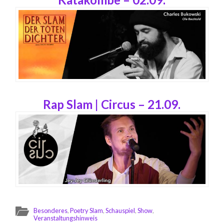
Rap Slam | Circus – 21.09.
Besonderes
,
Poetry Slam
,
Schauspiel
,
Show
,
Veranstaltungshinweis