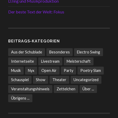
DJing und Musikproduktion
Der beste Text der Welt: Fokus
BEITRAGS-KATEGORIEN
Aus der Schublade
Besonderes
Electro Swing
Internetseite
Livestream
Meisterschaft
Musik
Nyx
Open Air
Party
Poetry Slam
Schauspiel
Show
Theater
Uncategorized
Veranstaltungshinweis
Zettelchen
Über ...
Übrigens ...