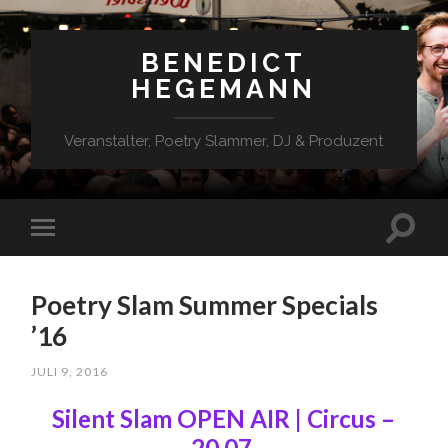
BENEDICT
HEGEMANN
Veranstalter, Poetry Slammer, DJ & Produzent
Poetry Slam Summer Specials
’16
JULI 9, 2016
Silent Slam OPEN AIR | Circus –
20.07
.