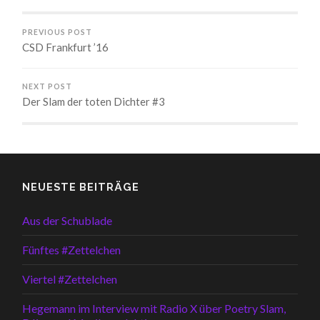
PREVIOUS POST
CSD Frankfurt ’16
NEXT POST
Der Slam der toten Dichter #3
NEUESTE BEITRÄGE
Aus der Schublade
Fünftes #Zettelchen
Viertel #Zettelchen
Hegemann im Interview mit Radio X über Poetry Slam,