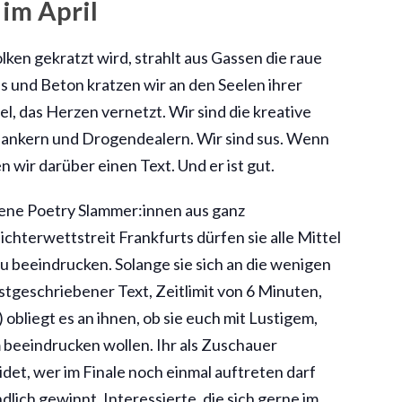
 im April
lken gekratzt wird, strahlt aus Gassen die raue
s und Beton kratzen wir an den Seelen ihrer
, das Herzen vernetzt. Wir sind die kreative
nkern und Drogendealern. Wir sind sus. Wenn
en wir darüber einen Text. Und er ist gut.
ene Poetry Slammer:innen aus ganz
chterwettstreit Frankfurts dürfen sie alle Mittel
u beeindrucken. Solange sie sich an die wenigen
tgeschriebener Text, Zeitlimit von 6 Minuten,
 obliegt es an ihnen, ob sie euch mit Lustigem,
beeindrucken wollen. Ihr als Zuschauer
et, wer im Finale noch einmal auftreten darf
lich gewinnt. Interessierte, die sich gerne im