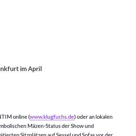
nkfurt im April
TIM online (
www.klugfuchs.de
) oder an lokalen
symbolischen Mäzen-Status der Show und
itierten Sitzplätzen auf Sessel und Sofas vor der