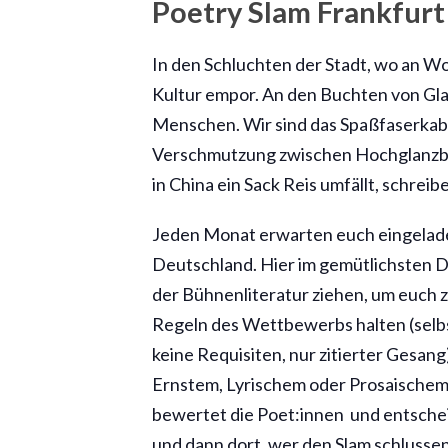
Poetry Slam Frankfurt
In den Schluchten der Stadt, wo an Wo
Kultur empor. An den Buchten von Gla
Menschen. Wir sind das Spaßfaserkabel
Verschmutzung zwischen Hochglanzba
in China ein Sack Reis umfällt, schreib
Jeden Monat erwarten euch eingelad
Deutschland. Hier im gemütlichsten Di
der Bühnenliteratur ziehen, um euch z
Regeln des Wettbewerbs halten (selbs
keine Requisiten, nur zitierter Gesang)
Ernstem, Lyrischem oder Prosaischem 
bewertet die Poet:innen und entscheid
und dann dort, wer den Slam schlussend