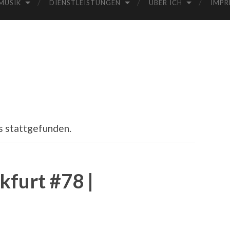
MUSIK
DIENSTLEISTUNGEN
ÜBER ICH
IMPR
s stattgefunden.
kfurt #78 |