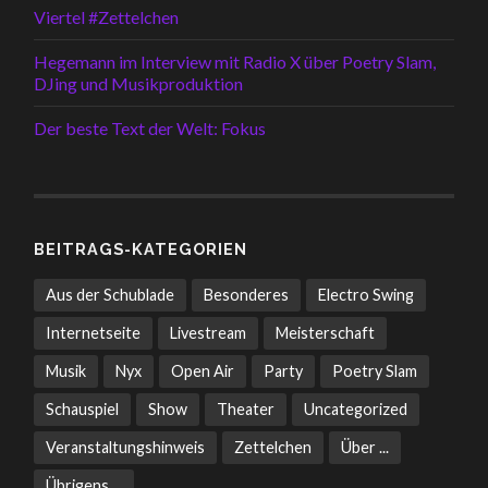
Viertel #Zettelchen
Hegemann im Interview mit Radio X über Poetry Slam,
DJing und Musikproduktion
Der beste Text der Welt: Fokus
BEITRAGS-KATEGORIEN
Aus der Schublade
Besonderes
Electro Swing
Internetseite
Livestream
Meisterschaft
Musik
Nyx
Open Air
Party
Poetry Slam
Schauspiel
Show
Theater
Uncategorized
Veranstaltungshinweis
Zettelchen
Über ...
Übrigens ...