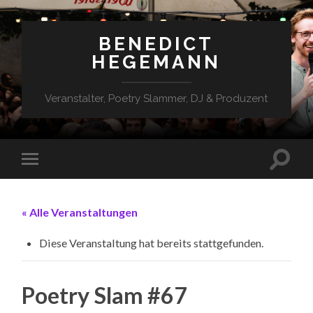
BENEDICT
HEGEMANN
Veranstalter, Poetry Slammer, DJ & Produzent
« Alle Veranstaltungen
Diese Veranstaltung hat bereits stattgefunden.
Poetry Slam #67