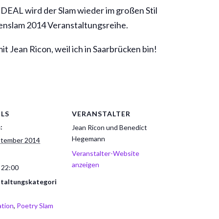
IDEAL wird der Slam wieder im großen Stil
senslam 2014 Veranstaltungsreihe.
t Jean Ricon, weil ich in Saarbrücken bin!
ILS
VERANSTALTER
:
Jean Ricon und Benedict
Hegemann
ptember 2014
Veranstalter-Website
anzeigen
 22:00
taltungskategori
tion
,
Poetry Slam