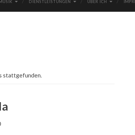
MUSIK
DIENSTLEISTUNGEN
ÜBER ICH
IMPR
s stattgefunden.
da
0