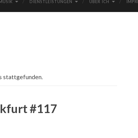
MUSIK
DIENSTLEISTUNGEN
ÜBER ICH
IMPR
s stattgefunden.
kfurt #117