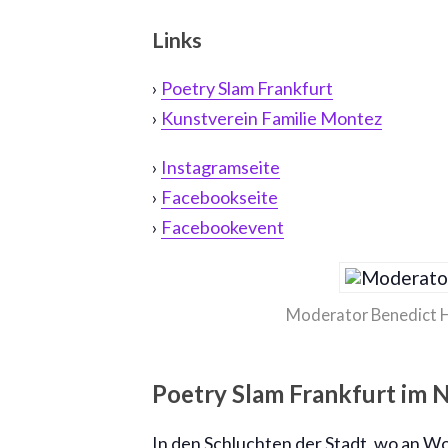
Links
›
Poetry Slam Frankfurt
›
Kunstverein Familie Montez
›
Instagramseite
›
Facebookseite
›
Facebookevent
Moderator Benedict H
Poetry Slam Frankfurt im
In den Schluchten der Stadt, wo an Wo