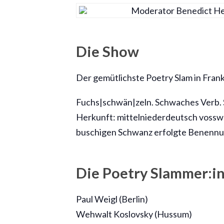
Die Show
Der gemütlichste Poetry Slam in Fran
Fuchs|schwän|zeln. Schwaches Verb.
Herkunft: mittelniederdeutsch vossw
buschigen Schwanz erfolgte Benennun
Die Poetry Slammer:i
Paul Weigl (Berlin)
Wehwalt Koslovsky (Hussum)