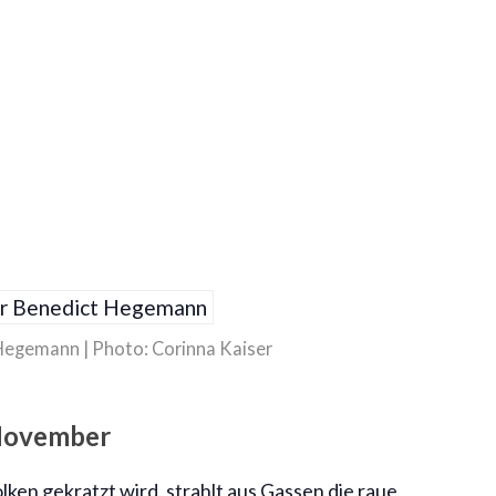
egemann | Photo: Corinna Kaiser
 November
lken gekratzt wird, strahlt aus Gassen die raue