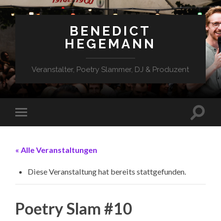
BENEDICT
HEGEMANN
Veranstalter, Poetry Slammer, DJ & Produzent
« Alle Veranstaltungen
Diese Veranstaltung hat bereits stattgefunden.
Poetry Slam #10