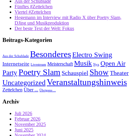
Aus der Schublade
Fünftes #Zettelchen
Viertel #Zettelchen
Hegemann im Interview mit Radio X über Poetry Slam,
DJing und Musikproduktion
Der beste Text der Welt: Fokus
Beitrags-Kategorien
Besonderes
Electro Swing
Aus der Schublade
Musik
Open Air
Internetseite
Meisterschaft
Livestream
Nyx
Poetry Slam
Show
Party
Schauspiel
Theater
Veranstaltungshinweis
Uncategorized
Zettelchen
Über ...
Übrigens ...
Archiv
Juli 2026
Februar 2026
November 2025
Juni 2025
November 2024