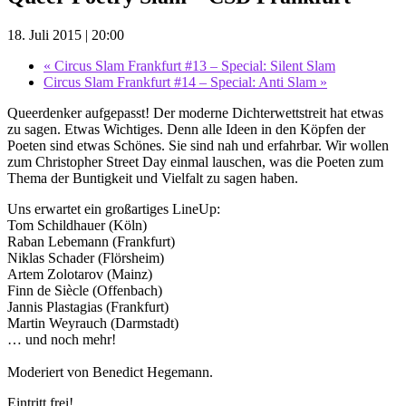
18. Juli 2015 | 20:00
«
Circus Slam Frankfurt #13 – Special: Silent Slam
Circus Slam Frankfurt #14 – Special: Anti Slam
»
Queerdenker aufgepasst! Der moderne Dichterwettstreit hat etwas
zu sagen. Etwas Wichtiges. Denn alle Ideen in den Köpfen der
Poeten sind etwas Schönes. Sie sind nah und erfahrbar. Wir wollen
zum Christopher Street Day einmal lauschen, was die Poeten zum
Thema der Buntigkeit und Vielfalt zu sagen haben.
Uns erwartet ein großartiges LineUp:
Tom Schildhauer (Köln)
Raban Lebemann (Frankfurt)
Niklas Schader (Flörsheim)
Artem Zolotarov (Mainz)
Finn de Siècle (Offenbach)
Jannis Plastagias (Frankfurt)
Martin Weyrauch (Darmstadt)
… und noch mehr!
Moderiert von Benedict Hegemann.
Eintritt frei!