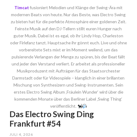
Timcat
fusioniert Melodien und Klänge der Swing-Ära mit
modernen Beats von heute. Nur das Beste, was Electro Swing
zu bieten hat für die perfekte Atmosphäre einer goldenen Zeit.
Feinste Musik auf den DJ-Tellern stillt euren Hunger nach
guter Musik. Dabei ist es egal, ob ihr Lindy Hop, Charleston
oder Firlefanz tanzt. Hauptsache ihr gönnt euch. Live und ohne
vorbereitete Sets mixt er im Moment weilend, um das
pulsierende Verlangen der Menge zu spüren, bis der Beat fällt
und jeder den Verstand verliert. Er arbeitet als professioneller
Musikproduzent mit Aufträgen für das Staatsorchester
Darmstadt oder für Videospiele – klanglich in einer brillanten
Mischung von Synthesizern und Swing-Instrumenten. Sein
erstes Electro Swing Album ‚Fräulein Wunder‘ wird über die
kommenden Monate über das Berliner Label ‚Swing Thing‘
veröffentlicht.
Das Electro Swing Ding
Frankfurt #54
JULI 4, 2026