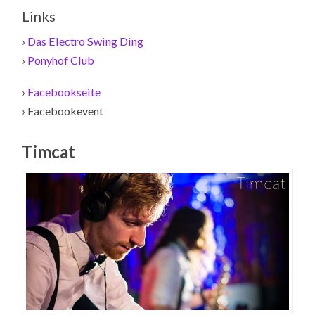
Links
›
Das Electro Swing Ding
›
Ponyhof Club
›
Facebookseite
› Facebookevent
Timcat