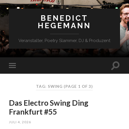
BENEDICT
HEGEMANN
Veranstalter, Poetry Slammer, DJ & Produzent
TAG: SWING
(PAGE 1 OF 3)
Das Electro Swing Ding
Frankfurt #55
JULI 4, 2026