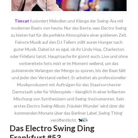
Timcat
fusioniert Melodien und Klänge der Swing-Ära mit
modernen Beats von heute. Nur das Beste, was Electro Swing
zu bieten hat für die perfekte Atmosphäre einer goldenen Zeit.
Feinste Musik auf den DJ-Tellern stillt euren Hunger nach
guter Musik. Dabei ist es egal, ob ihr Lindy Hop, Charleston
oder Firlefanz tanzt. Hauptsache ihr gönnt euch. Live und ohne
vorbereitete Sets mixt er im Moment weilend, um das
pulsierende Verlangen der Menge zu spüren, bis der Beat fällt
und jeder den Verstand verliert. Er arbeitet als professioneller
Musikproduzent mit Aufträgen für das Staatsorchester
Darmstadt oder für Videospiele – klanglich in einer brillanten
Mischung von Synthesizern und Swing-Instrumenten. Sein
erstes Electro Swing Album ‚Fräulein Wunder‘ wird über die
kommenden Monate über das Berliner Label ‚Swing Thing‘
veröffentlicht.
Das Electro Swing Ding
Frankfurt #53