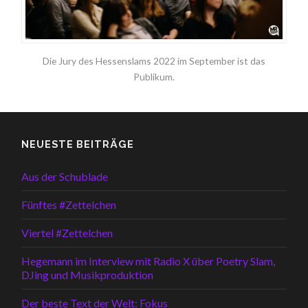
Die Jury des Hessenslams 2022 im September ist das
Publikum.
NEUESTE BEITRÄGE
Aus der Schublade
Fünftes #Zettelchen
Viertel #Zettelchen
Hegemann im Interview mit Radio X über Poetry Slam,
DJing und Musikproduktion
Der beste Text der Welt: Fokus