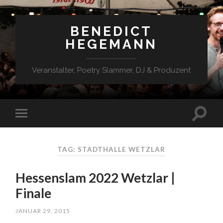
BENEDICT
HEGEMANN
Veranstalter, Poetry Slammer, DJ & Produzent
TAG: STADTHALLE WETZLAR
Hessenslam 2022 Wetzlar |
Finale
JANUAR 29, 2015