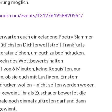
erung möglich!
ebook.com/events/1212761958820561/
 erwarten euch eingeladene Poetry Slammer
ütlichsten Dichterwettstreit Frankfurts
iteratur ziehen, um euch zu beeindrucken.
Regeln des Wettbewerbs halten
it von 6 Minuten, keine Requisiten, nur
en, ob sie euch mit Lustigem, Ernstem,
drucken wollen – nicht selten werden wegen
r geweint. Ihr als Zuschauer bewertet die
nale noch einmal auftreten darf und dann
gewinnt.