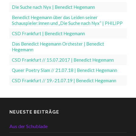
Die Suche nach Nyx | Benedict Hegemann
Benedict Hegemann über das Leiden seiner
Schauspieler:innen und „Die Suche nach Nyx“ | PHILIPP
CSD Frankfurt | Benedict Hegemann
Das Benedict Hegemann Orchester | Benedict
Hegemann
CSD Frankfurt // 15.07.2017 | Benedict Hegemann
Queer Poetry Slam // 21.07.18 | Benedict Hegemann
CSD Frankfurt // 19.-21.07.19 | Benedict Hegemann
NEUESTE BEITRÄGE
Aus der Schublade