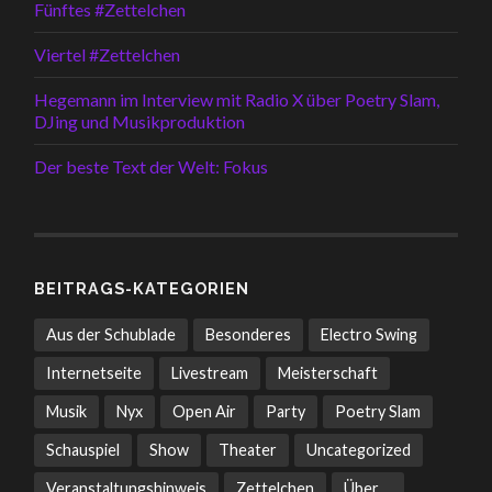
Fünftes #Zettelchen
Viertel #Zettelchen
Hegemann im Interview mit Radio X über Poetry Slam,
DJing und Musikproduktion
Der beste Text der Welt: Fokus
BEITRAGS-KATEGORIEN
Aus der Schublade
Besonderes
Electro Swing
Internetseite
Livestream
Meisterschaft
Musik
Nyx
Open Air
Party
Poetry Slam
Schauspiel
Show
Theater
Uncategorized
Veranstaltungshinweis
Zettelchen
Über ...