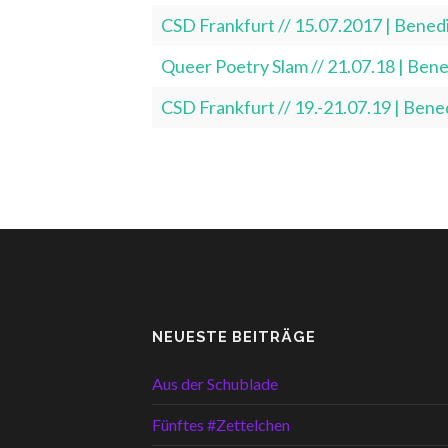
CSD Frankfurt // 15.07.2017 | Bene
Queer Poetry Slam // 21.07.18 | Be
CSD Frankfurt // 19.-21.07.19 | Be
NEUESTE BEITRÄGE
Aus der Schublade
Fünftes #Zettelchen