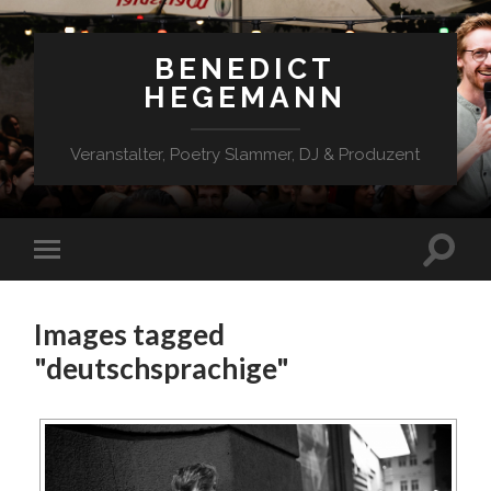
BENEDICT
HEGEMANN
Veranstalter, Poetry Slammer, DJ & Produzent
Images tagged
"deutschsprachige"