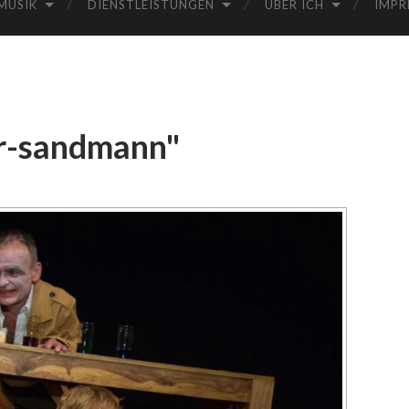
MUSIK
DIENSTLEISTUNGEN
ÜBER ICH
IMPR
er-sandmann"