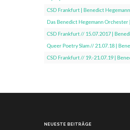
CSD Frankfurt | Benedict Hegeman
Das Benedict Hegemann Orchester 
CSD Frankfurt // 15.07.2017 | Bene
Queer Poetry Slam // 21.07.18 | Be
CSD Frankfurt // 19.-21.07.19 | Be
NEUESTE BEITRÄGE