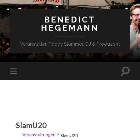
BENEDICT
HEGEMANN
Veranstalter, Poetry Slammer, DJ & Produzent
SlamU20
Veranstaltungen
SlamU20