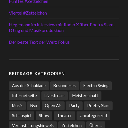
Fünftes #Zettelchen
Viertel #Zettelchen
Hegemann im Interview mit Radio X über Poetry Slam,
DJing und Musikproduktion
Der beste Text der Welt: Fokus
BEITRAGS-KATEGORIEN
Aus der Schublade
Besonderes
Electro Swing
Internetseite
Livestream
Meisterschaft
Musik
Nyx
Open Air
Party
Poetry Slam
Schauspiel
Show
Theater
Uncategorized
Veranstaltungshinweis
Zettelchen
Über ...