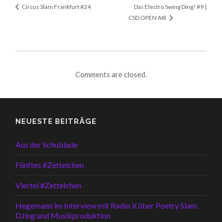
Circus Slam Frankfurt #24
Das Electro Swing Ding! #9 |
CSD OPEN AIR
Comments are closed.
NEUESTE BEITRÄGE
Aus der Schublade
Fünftes #Zettelchen
Viertel #Zettelchen
Hegemann im Interview mit Radio X über Poetry Slam,
DJing und Musikproduktion