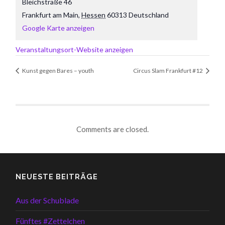
Bleichstraße 46
Frankfurt am Main
,
Hessen
60313
Deutschland
Google Karte anzeigen
Veranstaltungsort-Website anzeigen
Kunst gegen Bares – youth
Circus Slam Frankfurt #12
Comments are closed.
NEUESTE BEITRÄGE
Aus der Schublade
Fünftes #Zettelchen