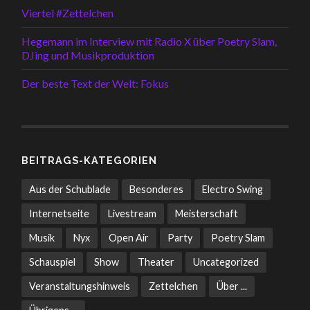
Viertel #Zettelchen
Hegemann im Interview mit Radio X über Poetry Slam,
DJing und Musikproduktion
Der beste Text der Welt: Fokus
BEITRAGS-KATEGORIEN
Aus der Schublade
Besonderes
Electro Swing
Internetseite
Livestream
Meisterschaft
Musik
Nyx
Open Air
Party
Poetry Slam
Schauspiel
Show
Theater
Uncategorized
Veranstaltungshinweis
Zettelchen
Über ...