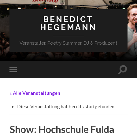
BENEDICT
HEGEMANN
Veranstalter, Poetry Slammer, DJ & Produzent
« Alle Veranstaltungen
Diese Veranstaltung hat bereits stattgefunden.
Show: Hochschule Fulda