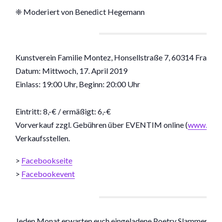
❈ Moderiert von Benedict Hegemann
Kunstverein Familie Montez, Honsellstraße 7, 60314 Frankf
Datum: Mittwoch, 17. April 2019
Einlass: 19:00 Uhr, Beginn: 20:00 Uhr
Eintritt: 8,-€ / ermäßigt: 6,-€
Vorverkauf zzgl. Gebühren über EVENTIM online (
www.klug
Verkaufsstellen.
>
Facebookseite
>
Facebookevent
Jeden Monat erwarten euch eingeladene Poetry Slammer:inne