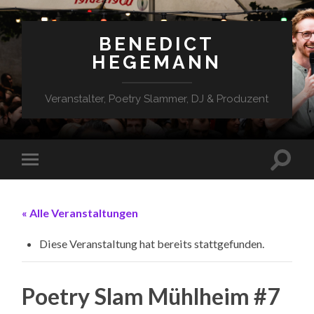
BENEDICT
HEGEMANN
Veranstalter, Poetry Slammer, DJ & Produzent
« Alle Veranstaltungen
Diese Veranstaltung hat bereits stattgefunden.
Poetry Slam Mühlheim #7