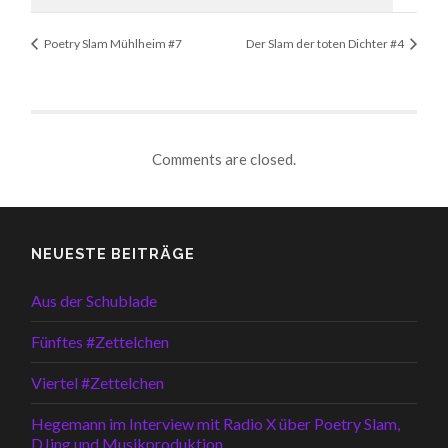
Poetry Slam Mühlheim #7
Der Slam der toten Dichter #4
Comments are closed.
NEUESTE BEITRÄGE
Aus der Schublade
Fünftes #Zettelchen
Viertel #Zettelchen
Hegemann im Interview mit Radio X über Poetry Slam,
DJing und Musikproduktion