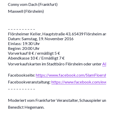
Conny vom Dach (Frankfurt)
Maxwell (Flörsheim)
– – – – – – – – – –
Flörsheimer Keller, Hauptstraße 43, 65439 Flörsheim am M
Datum: Samstag, 19. November 2016
Einlass: 19:30 Uhr
Beginn: 20:00 Uhr
Vorverkauf 8 € / ermäßigt 5 €
Abendkasse 10 € / Ermäßigt 7 €
Vorverkaufskarten im Stadtbüro Flörsheim oder unter
ADtic
Facebookseite:
https://www.facebook.com/SlamFloersheim
Facebookveranstaltung:
https://www.facebook.com/event
– – – – – – – – – –
Moderiert vom Frankfurter Veranstalter, Schauspieler und P
Benedict Hegemann.