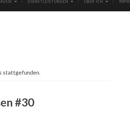
MUSIK
DIENSTLEISTUNGEN
ÜBER ICH
IMPR
s stattgefunden.
ßen #30