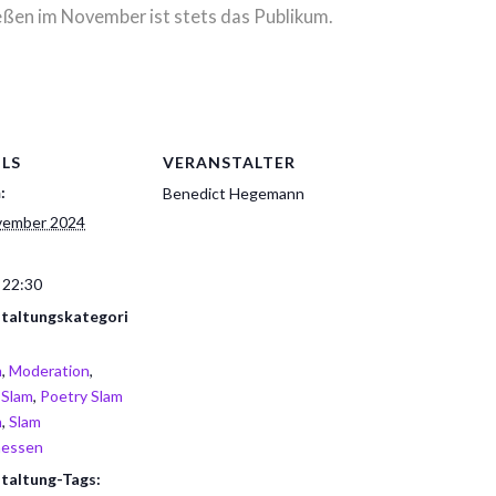
eßen im November ist stets das Publikum.
ILS
VERANSTALTER
:
Benedict Hegemann
vember 2024
 22:30
taltungskategori
n
,
Moderation
,
 Slam
,
Poetry Slam
n
,
Slam
hessen
taltung-Tags: