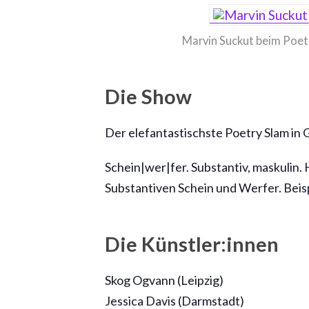
Marvin Suckut beim Poetr
Die Show
Der elefantastischste Poetry Slam in
Schein|wer|fer. Substantiv, maskulin
Substantiven Schein und Werfer. Beisp
Die Künstler:innen
Skog Ogvann (Leipzig)
Jessica Davis (Darmstadt)