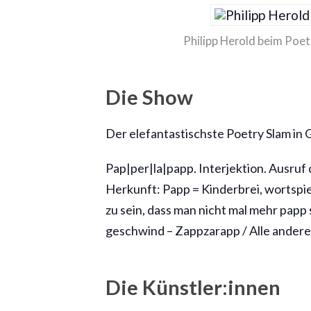
Philipp Herold beim Poet
Die Show
Der elefantastischste Poetry Slam in G
Pap|per|la|papp. Interjektion. Ausru
Herkunft: Papp = Kinderbrei, wortspie
zu sein, dass man nicht mal mehr papp 
geschwind – Zappzarapp / Alle andere
Die Künstler:innen