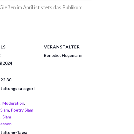
Gießen im April ist stets das Publikum.
ILS
VERANSTALTER
:
Benedict Hegemann
il 2024
 22:30
taltungskategori
n
,
Moderation
,
 Slam
,
Poetry Slam
n
,
Slam
hessen
taltung-Tags: