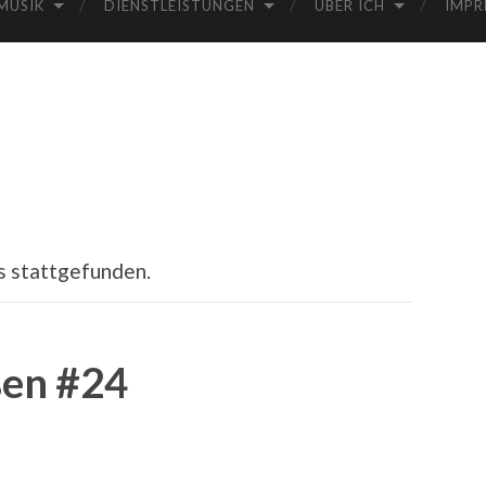
MUSIK
DIENSTLEISTUNGEN
ÜBER ICH
IMPR
s stattgefunden.
ßen #24