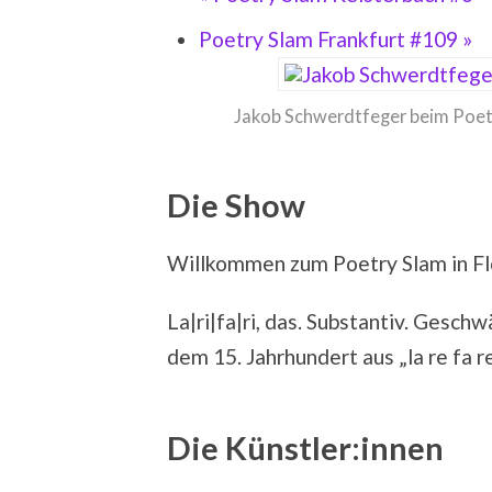
Poetry Slam Frankfurt #109
»
Jakob Schwerdtfeger beim Poetr
Die Show
Willkommen zum Poetry Slam in Fl
La|ri|fa|ri, das. Substantiv. Gesch
dem 15. Jahrhundert aus „la re fa 
Die Künstler:innen