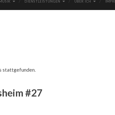
MUSIK
DIENSTLEISTUNGEN
ÜBER ICH
IMPR
s stattgefunden.
sheim #27