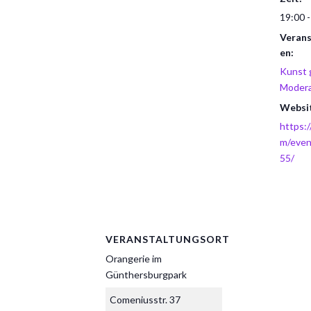
19:00 -
Verans
en:
Kunst 
Modera
Websi
https:
m/eve
55/
VERANSTALTUNGSORT
Orangerie im
Günthersburgpark
Comeniusstr. 37