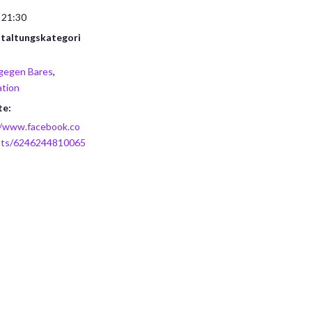
 21:30
taltungskategori
gegen Bares
,
tion
te:
//www.facebook.co
nts/6246244810065