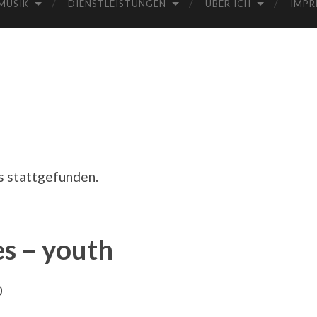
MUSIK
DIENSTLEISTUNGEN
ÜBER ICH
IMPR
s stattgefunden.
s – youth
0