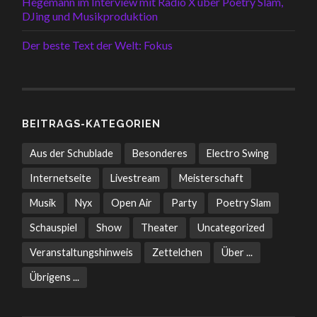
Hegemann im Interview mit Radio X über Poetry Slam,
DJing und Musikproduktion
Der beste Text der Welt: Fokus
BEITRAGS-KATEGORIEN
Aus der Schublade
Besonderes
Electro Swing
Internetseite
Livestream
Meisterschaft
Musik
Nyx
Open Air
Party
Poetry Slam
Schauspiel
Show
Theater
Uncategorized
Veranstaltungshinweis
Zettelchen
Über ...
Übrigens ...