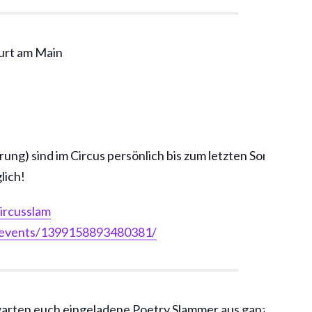
furt am Main
erung) sind im Circus persönlich bis zum letzten Sonntag v
lich!
ircusslam
events/1399158893480381/
arten euch eingeladene Poetry Slammer aus ganz Deutsch