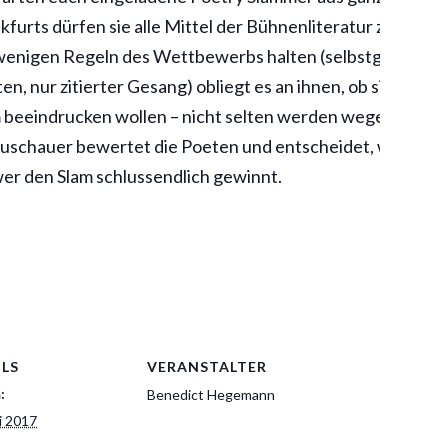
furts dürfen sie alle Mittel der Bühnenliteratur ziehen, 
e wenigen Regeln des Wettbewerbs halten (selbstgeschrie
en, nur zitierter Gesang) obliegt es an ihnen, ob sie euch 
beeindrucken wollen – nicht selten werden wegen dieser 
 Zuschauer bewertet die Poeten und entscheidet, wer im F
wer den Slam schlussendlich gewinnt.
ILS
VERANSTALTER
:
Benedict Hegemann
i 2017