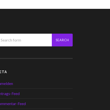
ETA
nmelden
ntrags-Feed
ommentar-Feed