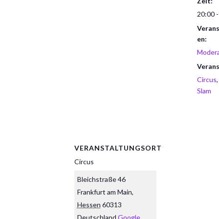
Zeit:
20:00 -
Verans
en:
Modera
Verans
Circus
Slam
VERANSTALTUNGSORT
Circus
Bleichstraße 46
Frankfurt am Main
,
Hessen
60313
Deutschland
Google