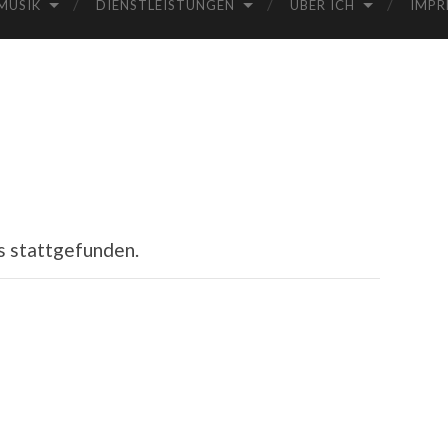
MUSIK
DIENSTLEISTUNGEN
ÜBER ICH
IMPR
s stattgefunden.