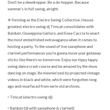
Don’t be a dewdropper. Be a do-hopper. Because
summer’s in full swing, alright.
❈ Forming as the Electro Swing Collective, Hesses
greatest electro swing dj Timcat consolidates with
Balduin, Giuseppina Galloro, and Enea Caccia to enact
the most embellished extravaganza when it comes to
hosting a party. To the sound of live saxophone and
clarinet performances you’re gonna move your getaway
sticks like there’s no tomorrow. Enjoy our tippy tappy
swing dance crash course and be amazed by the show
dancing on stage. Be mesmerized by projected vintage
videos in black and white, which were forgotten long
ago and resurfaced from eerie old archives.
‣ Timcat (electro swing dj)
‣
Balduin (dj with saxophone & clarinet
)