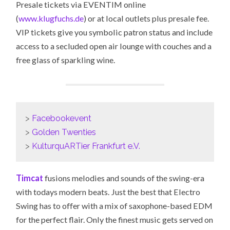
Presale tickets via EVENTIM online
(
www.klugfuchs.de
) or at local outlets plus presale fee.
VIP tickets give you symbolic patron status and include
access to a secluded open air lounge with couches and a
free glass of sparkling wine.
>
Facebookevent
>
Golden Twenties
>
KulturquARTier Frankfurt e.V.
Timcat
fusions melodies and sounds of the swing-era
with todays modern beats. Just the best that Electro
Swing has to offer with a mix of saxophone-based EDM
for the perfect flair. Only the finest music gets served on