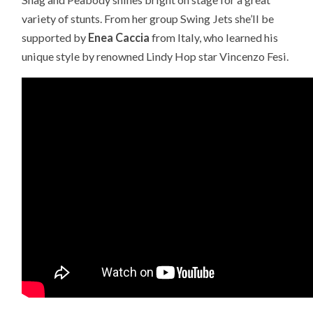
variety of stunts. From her group Swing Jets she’ll be
supported by
Enea Caccia
from Italy, who learned his
unique style by renowned Lindy Hop star Vincenzo Fesi.