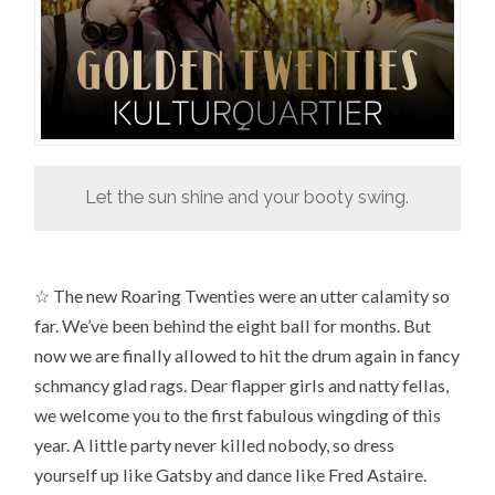
Let the sun shine and your booty swing.
☆ The new Roaring Twenties were an utter calamity so
far. We’ve been behind the eight ball for months. But
now we are finally allowed to hit the drum again in fancy
schmancy glad rags. Dear flapper girls and natty fellas,
we welcome you to the first fabulous wingding of this
year. A little party never killed nobody, so dress
yourself up like Gatsby and dance like Fred Astaire.