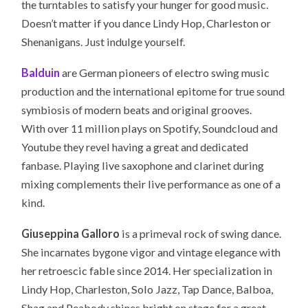
the turntables to satisfy your hunger for good music.
Doesn’t matter if you dance Lindy Hop, Charleston or
Shenanigans. Just indulge yourself.
Balduin
are German pioneers of electro swing music
production and the international epitome for true sound
symbiosis of modern beats and original grooves.
With over 11 million plays on Spotify, Soundcloud and
Youtube they revel having a great and dedicated
fanbase. Playing live saxophone and clarinet during
mixing complements their live performance as one of a
kind.
Giuseppina Galloro
is a primeval rock of swing dance.
She incarnates bygone vigor and vintage elegance with
her retroescic fable since 2014. Her specialization in
Lindy Hop, Charleston, Solo Jazz, Tap Dance, Balboa,
Shag and Peabody shines bright on stage for a great