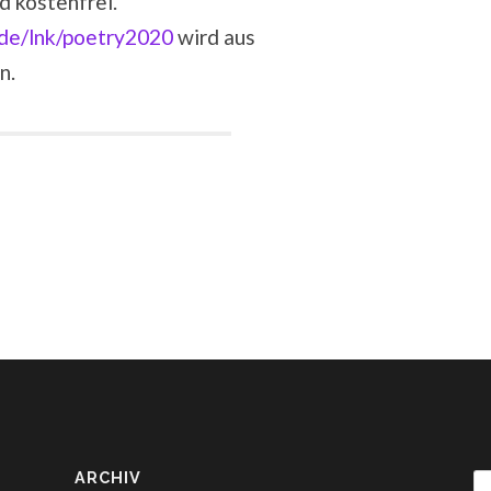
d kostenfrei.
de/lnk/poetry2020
wird aus
n.
ARCHIV