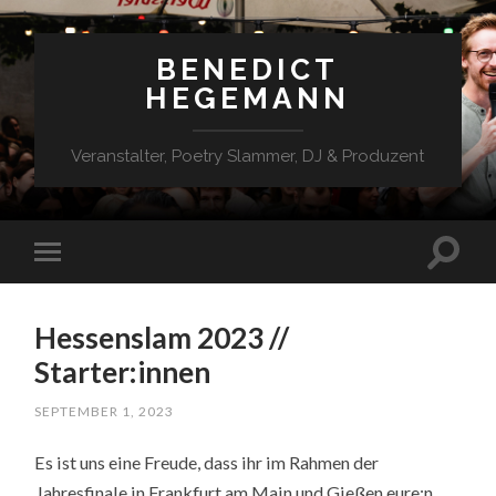
BENEDICT
HEGEMANN
Veranstalter, Poetry Slammer, DJ & Produzent
Hessenslam 2023 //
Starter:innen
SEPTEMBER 1, 2023
Es ist uns eine Freude, dass ihr im Rahmen der
Jahresfinale in Frankfurt am Main und Gießen eure:n